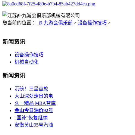
您当前的位置 ：
j9·九游会俱乐部
>
设备操作技巧
>
新闻资讯
设备操作技巧
机械自动化
新闻资讯
沉磅！三星首款
大山深处走出的电
久一精品 MBA智库
金山今日油价92号
“国补”恢复继续
安徽黄山95号汽油