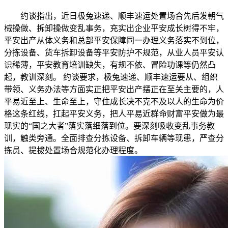
约谈指出，近日极兔速递、顺丰速运处置场合先后发朝气
械操做、拆卸操做变乱事务，充实出企业平安成长树得不牢，
平安出产从体义务和总部平安保障同一办理义务落实不到位，
分拣设备、货车拆卸设备等平安防护不规范，从业人员平安认
识稀薄，平安教育培训缺失，有规不依、冒险功课等仍然凸
起，教训深刻。 约谈要求，极兔速递、顺丰速运要从、组织
带领、义务办法等方面实正把平安出产摆正在至关主要的，人
平易近至上、生命至上，守住成长决不克不及以人的生命为价
格这条红线，扛起平安义务，把人平易近群命财富平安做为最
现实的“国之大者”落实落细落到位。要深刻吸收变乱事务教
训，触类旁通。全面排查分拣设备、拆卸车辆等现患，严查分
拣员、提拔处置场合规范化办理程度。