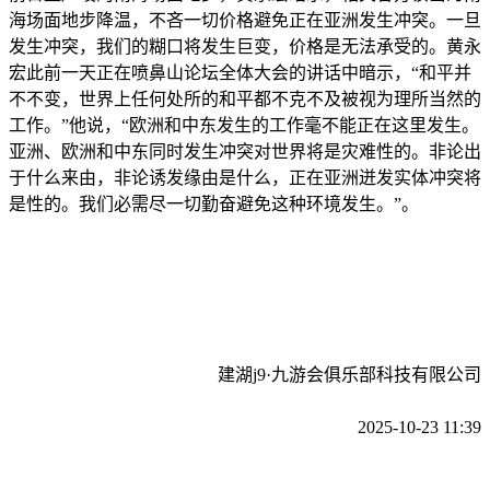
海场面地步降温，不吝一切价格避免正在亚洲发生冲突。一旦
发生冲突，我们的糊口将发生巨变，价格是无法承受的。黄永
宏此前一天正在喷鼻山论坛全体大会的讲话中暗示，“和平并
不不变，世界上任何处所的和平都不克不及被视为理所当然的
工作。”他说，“欧洲和中东发生的工作毫不能正在这里发生。
亚洲、欧洲和中东同时发生冲突对世界将是灾难性的。非论出
于什么来由，非论诱发缘由是什么，正在亚洲迸发实体冲突将
是性的。我们必需尽一切勤奋避免这种环境发生。”。
建湖j9·九游会俱乐部科技有限公司
2025-10-23 11:39