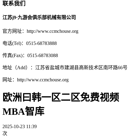
联系我们
江苏j9·九游会俱乐部机械有限公司
官方网址：http://www.ccmchouse.org
电话(Tel)：0515-68783888
传真(Fax)：0515-68783088
地址（Add）：江苏省盐城市建湖县高新技术区南环路66号
网址：http://www.ccmchouse.org
欧洲曰韩一区二区免费视频
MBA智库
2025-10-23 11:39
次