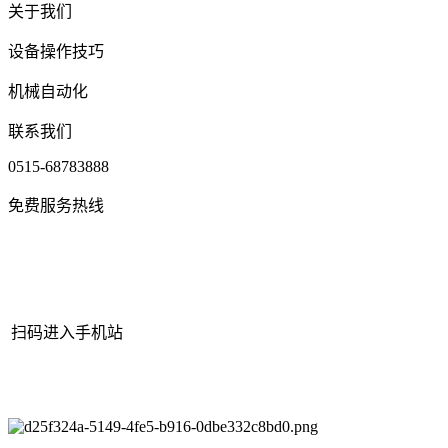
关于我们
设备操作技巧
机械自动化
联系我们
0515-68783888
免费服务热线
扫码进入手机站
网站地图
|
|
XML
|
© 2022 Copyright
江苏j9·九游会俱乐部机械有
限公司
All rights reserved.