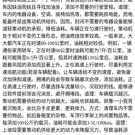
免因缺油而姑且寻找加油坐，添加不需要的行驶里程。道理：
车内的电器设备，空调、座椅加热等，都需要耗损电能，而电
能最终是由策动机供给的。因而，封闭不需要的电器设备能够
减轻策动机的承担，降低油耗。车辆正在匀速行驶时，策动机
处于相对不变的工做形态，燃油燃烧效率较高。一般来说，大
大都汽车正在时速80-100公里时，油耗相对较低。例如，一辆
通俗家用轿车，正在时速60公里时油耗可能为7升/百公里，油
耗可能降至6-5升/百公里，但其时速跨越120公里后，油耗会
跟着风阻的添加而显著上升。正在高速上行驶时，尽量利用定
速巡航功能(若是车辆配备)，让车辆连结不变的速度，避免屡
次加快和减速。拥堵的段会导致车辆屡次启停，添加油耗。正
在高速上行驶时，尽量选择车流量较小、况较好的线。能够通
过软件提前领会况消息，避开拥堵段。道理：车辆载沉越沉，
策动机需要供给的动力就越大，油耗也就越高。就像一小我背
着沉物走，会比白手走更累、更耗体力。方式：清理车内不需
要的物品，如后备箱里的杂物、车顶行李架上的闲置物品等。
每添加100公斤的载沉，油耗可能会添加3-5L/100km。道理：
上坡段需要策动机供给更大的动力来降服沉力，导致油耗添