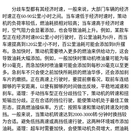
分歧车型都有其经济时速，一般来说，大部门车辆的经济
时速正在60-90公里/小时之间。当车速低于经济时速时，策动
机的负荷率较低，燃油耗损相对较高；当车速高于经济时速
时，空气阻力会显著添加，也会导致油耗上升。例如，某款车
型正在经济时速80公里/小时行驶时，百公里油耗为6升，而当
车速提高到120公里/小不时，百公里油耗可能会添加到8升摆
布。急加快时，策动机需要喷入更多的燃油来供给动力，这会
导致油耗大幅添加。例如，一般加快时策动机喷油量可能为每
秒10毫克，而急加快时喷油量可能会添加到每秒20毫克以至更
多。急刹车不只会使之前加快所耗损的燃油华侈，还会添加刹
车片的磨损。正在高速上行驶时，要提前察看况，取前车连结
脚够的平安距离，以便有脚够的时间做出反映，平稳地减速和
刹车。道理：手动挡车型正在分歧挡位下，策动机的转速和扭
矩输出分歧。正在合适的挡位行驶，能使策动机处于最佳工做
形态，提高燃油操纵率。方式：按照车速和策动机转速及时换
挡。一般来说，当策动机转速达到2000-3000转/分钟时换挡较
为合适。避免低挡高速或高挡低速行驶，这两种环境城市添加
油耗。道理：超车时需要加快，会使策动机负荷增大，燃油耗