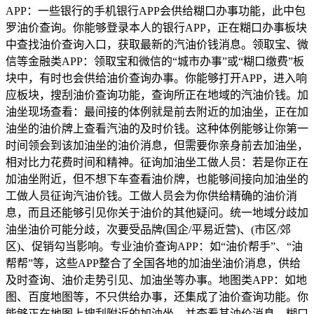
APP：一些银行的手机银行APP会供给糊口办事功能，此中包
罗油价查询。你能够登录本人的银行APP，正在糊口办事板块
中查找油价查询入口，获取最新的汽油价钱消息。领取宝、微
信等金融类APP：领取宝和微信的“城市办事”或“糊口缴费”板
块中，有时也会供给油价查询办事。你能够打开APP，进入响
应板块，搜刮油价查询功能，查询所正在地域的汽油价钱。加
油坐现场查看：最间接的体例就是前去附近的加油坐，正在加
油坐的油价牌上查看汽油的及时价钱。这种体例能够让你第一
时间领会到该加油坐的油价消息，但需要你亲身前去加油坐，
相对比力花费时间和精神。征询加油坐工做人员：若是你正在
加油坐附近，但不想下车查看油价牌，也能够间接向加油坐的
工做人员征询汽油价钱。工做人员会为你供给精确的油价消
息，而且还能够引见你关于油价的其他疑问。统一地域分歧加
油坐油价可能分歧，次要受品牌(国企/平易近营)、(市区/郊
区)、促销勾当影响。专业油价查询APP：如“油价帮手”、“油
帮帮”等，这些APP整合了全国各地的加油坐油价消息，供给
及时查询、油价走势引见、加油坐等办事。地图类APP：如地
图、百度地图等，不只供给办事，还集成了油价查询功能。你
能够正在地图上搜刮附近的加油坐，并查看其油价消息。糊口