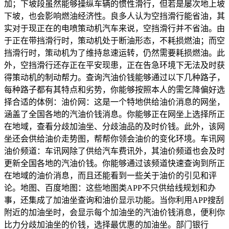
加；下坡段虽然能够操纵车辆的惯性滑行，但若是屡次地上坡
下坡，也会影响燃油经济性。良多人认为空挡滑行能省油，其
实对于现正在的电喷策动机汽车来说，空挡滑行并不省油。由
于正在带挡滑行时，策动机处于断油形态，不耗损燃油；而空
挡滑行时，策动机为了维持怠速运转，仍然需要耗损燃油。此
外，空挡滑行还存正在平安现患，正在告急环境下无法及时获
得策动机的制动帮力。查询汽油价钱能够通过以下几种路子，
每种路子都有其特点和劣势，你能够按照本人的需乞降偏好选
择合适的体例：油价网：这是一个特地供给油价消息的网坐，
涵盖了全国各地的汽油价钱消息。你能够正在网坐上选择所正
在地域，查看分歧加油坐、分歧油品的及时价钱。此外，该网
坐还会供给油价走势图，帮帮你领会油价的变化环境。车讯网
油价频道：车讯网除了供给汽车费讯外，其油价频道也会及时
更新全国各地的汽油价钱。你能够通过该频道快速查询到所正
在地域的油价消息，而且还能看到一些关于油价的引见和评
论。地图、百度地图：这些地图类APP不只供给线规划和办
事，还集成了加油坐查询和油价显示功能。当你利用APP搜刮
附近的加油坐时，会显示每个加油坐的汽油价钱消息，便利你
比力分歧加油坐的价钱，选择最优惠的加油坐。部门银行