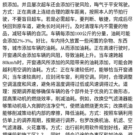
损添加。并且屡次超车还会添加行驶风险，晦气于平安驾驶。
方式：正在高速上连结合理的跟车距离，按照本人的节拍行
驶，不要盲目超车。若是必需超车，要判断、敏捷，完成后尽
快回到原车道，避免长时间并行。及时清理车内不需要的物
品，减轻车辆的自沉。车辆每添加100公斤的分量，油耗可能
会添加2%-3%。好比，车内持久放置一些闲置的杂物、东西
等，城市添加车辆的油耗。从而添加油耗。正在高速行驶时，
开窗通风会添加车辆的风阻，导致油耗上升。当车速跨越
80km/h时，开窗通风所添加的风阻带来的油耗添加，可能会跨
越利用空调的油耗。方式：正在车速较低时，能够恰当开窗通
风；当车速较高时，应封闭车窗，利用空调。同时，合理调整
空调温度和风速，避免将温度调得过低或风速调得过大。道
理：按期调养能够确保车辆的各个部件处于优良的工做形态，
提高策动机的燃烧效率，削减油耗。例如，改换空气滤清器能
够策动机吸入充脚的洁净空气，使燃油燃烧更充实；改换机油
能够削减策动机内部的摩擦，降低油耗。方式：按照车辆利用
仿单上的调养周期，按期进行调养，包罗改换机油、机滤、空
气滤清器、火花塞等。方式：出行前利用软件规划好线，避开
拥堵段和施工区？？。同时，领会沿途的办事区和加油坐，避