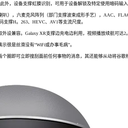
，此外，设备支撑虹膜识别，可用于设备解锁及特定使用暗码输
叭），六麦克风阵列（部门支撑波束成形手艺），AAC、FLAC、D
编解码支撑H。263、HEVC、AV1等支流尺度。
外设兼容。Galaxy XR支撑边充电边利用，视频播放续航可达2
很是丝滑没有“WiFi或办事毛病”。
圈即可立即搜刮面前任何事物的消息，其还能够从动将谷歌相