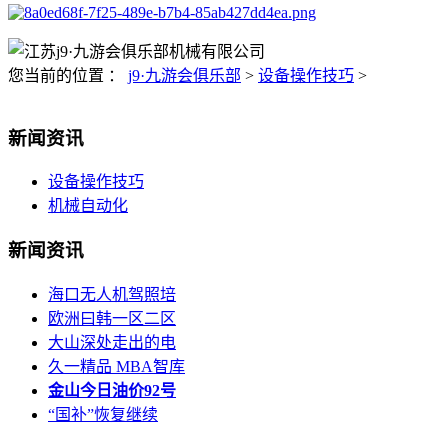
您当前的位置 ：
j9·九游会俱乐部
>
设备操作技巧
>
新闻资讯
设备操作技巧
机械自动化
新闻资讯
海口无人机驾照培
欧洲曰韩一区二区
大山深处走出的电
久一精品 MBA智库
金山今日油价92号
“国补”恢复继续