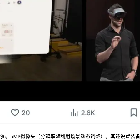
。0镜头的6。5MP摄像头（分辩率随利用场景动态调整）。其还设置