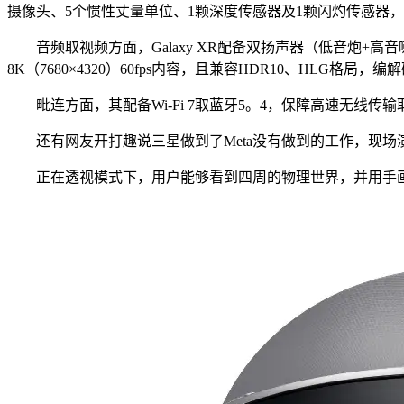
摄像头、5个惯性丈量单位、1颗深度传感器及1颗闪灼传感器
音频取视频方面，Galaxy XR配备双扬声器（低音炮+高音喇
8K（7680×4320）60fps内容，且兼容HDR10、HLG格局，
毗连方面，其配备Wi-Fi 7取蓝牙5。4，保障高速无线传输取
还有网友开打趣说三星做到了Meta没有做到的工作，现场演示
正在透视模式下，用户能够看到四周的物理世界，并用手画个