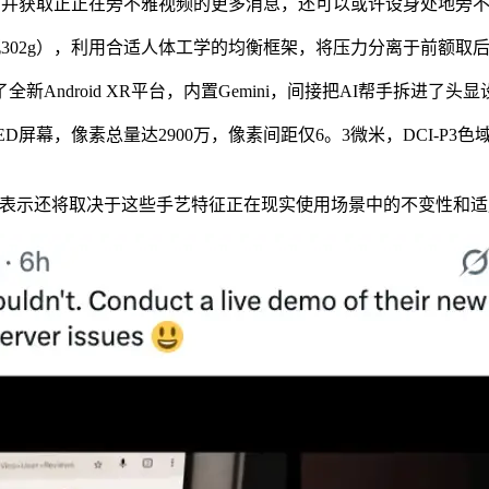
内容，并获取正正在旁不雅视频的更多消息，还可以或许设身处地旁
电池沉302g），利用合适人体工学的均衡框架，将压力分离于前
droid XR平台，内置Gemini，间接把AI帮手拆进了头显
-OLED屏幕，像素总量达2900万，像素间距仅6。3微米，DCI-P3
表示还将取决于这些手艺特征正在现实使用场景中的不变性和适