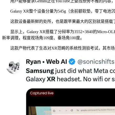
用户能够要求Gemini正在YouTube上查找想旁不雅的
Galaxy XR整个设备分量为545g（含前额软垫，零丁
这款设备最新鲜的处所，也是跟苹果最大的区别就是搭载了全新An
显示上，Galaxy XR搭载了分辩率为3552×3840的Micro
新率调理，程度视场角109度、垂场角100度。
这款产物代表了生态对XR范畴的系统性测验考试，其市场