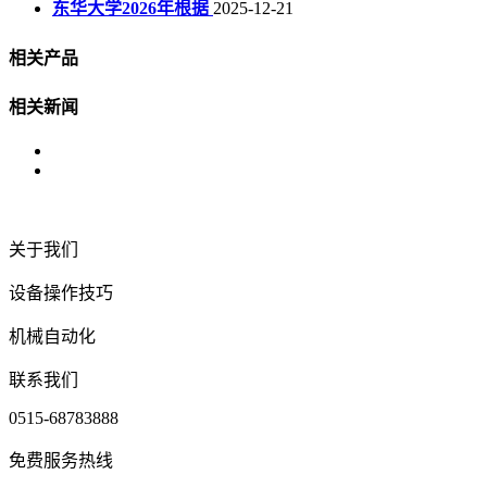
东华大学2026年根据
2025-12-21
相关产品
相关新闻
关于我们
设备操作技巧
机械自动化
联系我们
0515-68783888
免费服务热线