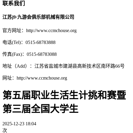
联系我们
江苏j9·九游会俱乐部机械有限公司
官方网址：http://www.ccmchouse.org
电话(Tel)：0515-68783888
传真(Fax)：0515-68783088
地址（Add）：江苏省盐城市建湖县高新技术区南环路66号
网址：http://www.ccmchouse.org
第五届职业生活生计挑和赛暨
第三届全国大学生
2025-12-23 18:04
次