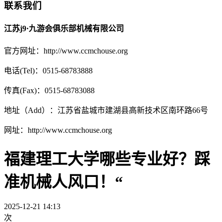
联系我们
江苏j9·九游会俱乐部机械有限公司
官方网址：http://www.ccmchouse.org
电话(Tel)：0515-68783888
传真(Fax)：0515-68783088
地址（Add）：江苏省盐城市建湖县高新技术区南环路66号
网址：http://www.ccmchouse.org
福建理工大学哪些专业好？踩
准机械人风口！“
2025-12-21 14:13
次