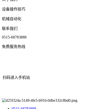
设备操作技巧
机械自动化
联系我们
0515-68783888
免费服务热线
扫码进入手机站
网站地图
|
|
XML
|
© 2022 Copyright
江苏j9·九游会俱乐部机械有
限公司
All rights reserved.
0515-68783888