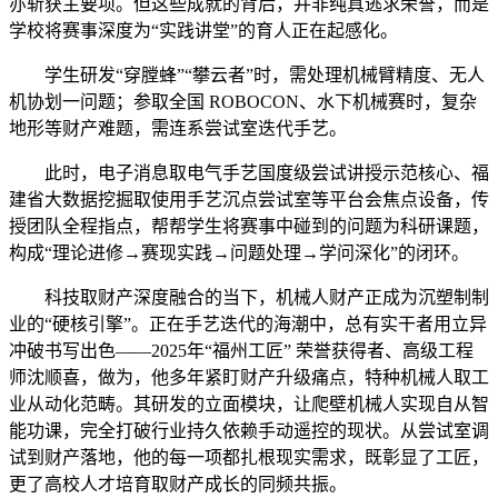
亦斩获主要项。但这些成就的背后，并非纯真逃求荣誉，而是
学校将赛事深度为“实践讲堂”的育人正在起感化。
学生研发“穿膛蜂”“攀云者”时，需处理机械臂精度、无人
机协划一问题；参取全国 ROBOCON、水下机械赛时，复杂
地形等财产难题，需连系尝试室迭代手艺。
此时，电子消息取电气手艺国度级尝试讲授示范核心、福
建省大数据挖掘取使用手艺沉点尝试室等平台会焦点设备，传
授团队全程指点，帮帮学生将赛事中碰到的问题为科研课题，
构成“理论进修→赛现实践→问题处理→学问深化”的闭环。
科技取财产深度融合的当下，机械人财产正成为沉塑制制
业的“硬核引擎”。正在手艺迭代的海潮中，总有实干者用立异
冲破书写出色——2025年“福州工匠” 荣誉获得者、高级工程
师沈顺喜，做为，他多年紧盯财产升级痛点，特种机械人取工
业从动化范畴。其研发的立面模块，让爬壁机械人实现自从智
能功课，完全打破行业持久依赖手动遥控的现状。从尝试室调
试到财产落地，他的每一项都扎根现实需求，既彰显了工匠，
更了高校人才培育取财产成长的同频共振。