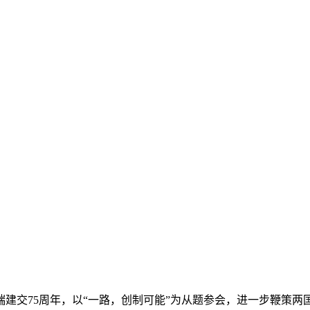
交75周年，以“一路，创制可能”为从题参会，进一步鞭策两