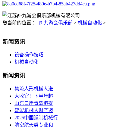
您当前的位置 ：
j9·九游会俱乐部
>
机械自动化
>
新闻资讯
设备操作技巧
机械自动化
新闻资讯
物流人形机械人迸
大收官！下半年超
山东口岸青岛港提
智能机械人财产迈
2025中国锻制机械行
航空航天类专业和