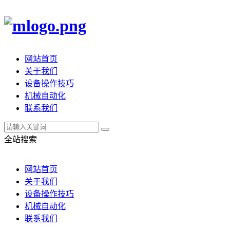
网站首页
关于我们
设备操作技巧
机械自动化
联系我们
全站搜索
网站首页
关于我们
设备操作技巧
机械自动化
联系我们