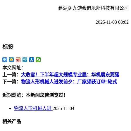
建湖j9·九游会俱乐部科技有限公司
2025-11-03 08:02
标签
本文网址：
上一篇：
大收官！下半年超大规模专业展：华机展东莞落
下一篇：
物流人形机械人迸发前夕：厂家频获订单“轮式
近期浏览：本新闻您曾浏览过！
物流人形机械人迸
2025-11-04
相关产品