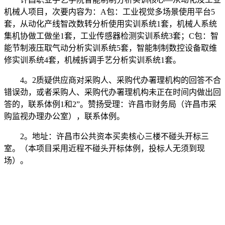
机械人项目，次要内容为：A包：工业视觉多场景使用平台5
套，从动化产线智改数转分析使用实训系统1套，机械人系统
集机协做工做坐1套，工业传感器检测实训系统3套；C包：智
能节制液压取气动分析实训系统5套，智能制制数控设备取维
修实训系统4套，机械拆调手艺分析实训系统1套。
4。2质疑供应商对采购人、采购代办署理机构的回答不合
错误劲，或者采购人、采购代办署理机构未正在时间内做出回
答的，联系体例1和2”。赞扬受理：许昌市财务局（许昌市采
购监视办理办公室），联系体例。
2。地址：许昌市公共资本买卖核心三楼不碰头开标三
室。（本项目采用近程不碰头开标体例，投标人无须到现
场）。