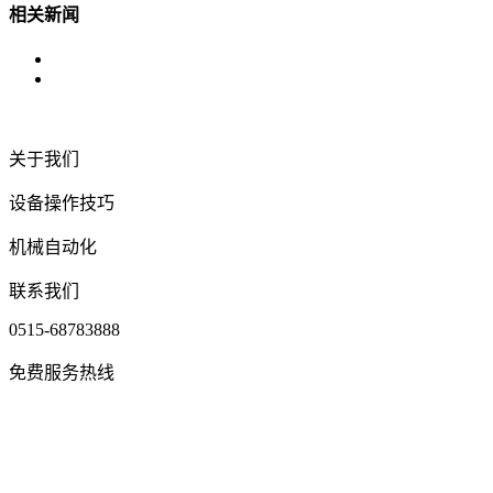
相关新闻
关于我们
设备操作技巧
机械自动化
联系我们
0515-68783888
免费服务热线