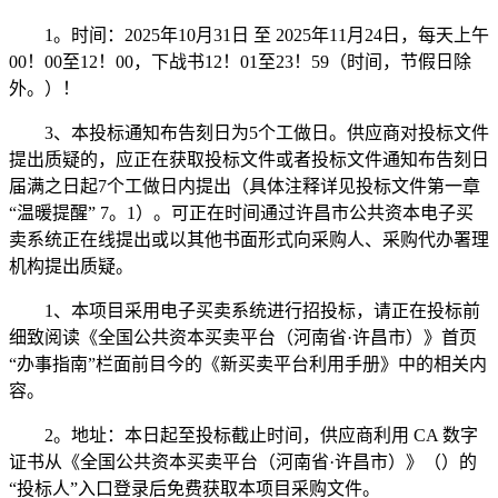
1。时间：2025年10月31日 至 2025年11月24日，每天上午
00！00至12！00，下战书12！01至23！59（时间，节假日除
外。）！
3、本投标通知布告刻日为5个工做日。供应商对投标文件
提出质疑的，应正在获取投标文件或者投标文件通知布告刻日
届满之日起7个工做日内提出（具体注释详见投标文件第一章
“温暖提醒” 7。1）。可正在时间通过许昌市公共资本电子买
卖系统正在线提出或以其他书面形式向采购人、采购代办署理
机构提出质疑。
1、本项目采用电子买卖系统进行招投标，请正在投标前
细致阅读《全国公共资本买卖平台（河南省·许昌市）》首页
“办事指南”栏面前目今的《新买卖平台利用手册》中的相关内
容。
2。地址：本日起至投标截止时间，供应商利用 CA 数字
证书从《全国公共资本买卖平台（河南省·许昌市）》（）的
“投标人”入口登录后免费获取本项目采购文件。