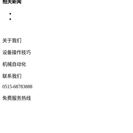
相关新闻
关于我们
设备操作技巧
机械自动化
联系我们
0515-68783888
免费服务热线