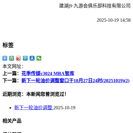
建湖j9·九游会俱乐部科技有限公司
2025-10-19 14:58
标签
本文网址：
上一篇：
花季传媒v3024 MBA智库
下一篇：
新下一轮油价调整窗口于10月27日24时(20251019)(2)
近期浏览：本新闻您曾浏览过！
新下一轮油价调整
2025-10-19
相关产品