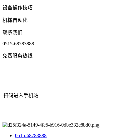
设备操作技巧
机械自动化
联系我们
0515-68783888
免费服务热线
扫码进入手机站
网站地图
|
|
XML
|
© 2022 Copyright
江苏j9·九游会俱乐部机械有
限公司
All rights reserved.
0515-68783888