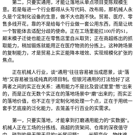
第二，只要实通用，才能让落地从单点项目变陈规模生
意。若是每进一个行业都得从头写代码、改布局，那机械人永
久是个定制化设备的生意，做不大也跑不快。贸易、医疗、零
售多线开花，靠的不是给每个行业做一套公用东西，而是让统
一个智能体去适配分歧的使命。正在工场里能扛100斤的S1，
颠末模子迁徙也能正在零售店里自从取货；正在商超练出的抓
取能力，稍加锻炼就能用正在医疗物资的分拣上。这种跨场景
的复制能力，才是贸易上实正能降本增效、实现规模化扩张的
焦点。
正在机械人行业，谈“通用”往往容易被当成愿景，谈“落
地”又容易被当成纯真的项目制。但银河通用的打法恰好了这
两者之间的实正在关系：通用能力不是比及尝试室里“憋”出来
的，而是正在无数个实正在的落地场景中“磨”出来的；而实正
的落地价值，也不正在于定制化地处理一个点，正在于用统一
套手艺底座的泛化能力，去笼盖千行百业的实需求。
第一，只要实落地，才能拿到打磨通用能力的“实数据”。
机械人正在工场的分拣线、商超的货架间、仓库的深夜值守
中，碰到的是无限无尽的“长尾问题”——光照变化、物体遮