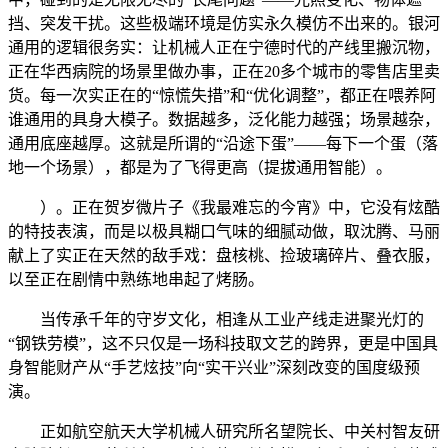
挡、突发干扰。这些极端环境是仿实永久模仿不出来的。银河
通用的逻辑很务实：让机械人正在宁德时代的产线里搬沉物，
正在华西病院的场景里做办事，正在20多个城市的零售店里卖
货。每一次实正在的“惊慌失措”和“优化调整”，都正在喂养阿
谁通用的具身大模子。数据越多，泛化能力越强；场景越杂，
通用底座越厚。这就是所谓的“沿途下蛋”——每下一个蛋（落
地一个场景），都是为了飞得更高（提拔通用智能）。
）。正在贺岁微片子《我最难忘的今宵》中，它没有炫酷
的特技表演，而是以极具糊口气味的细腻动做，取沈腾、马丽
献上了实正在天然的敌手戏：盘核桃、捡玻璃碎片、叠衣服，
以至正在剧情中熟练地串起了烤肠。
当传承千年的守岁文化，相逢从工业产线走进聚光灯的
“钢铁劳模”，这不只仅是一场科技取文艺的跨界，更是中国具
身智能财产从“手艺炫技”向“实干兴业”深刻改变的国度级预
演。
正如航空航天大学机械人研究所名望院长、中关村智友研