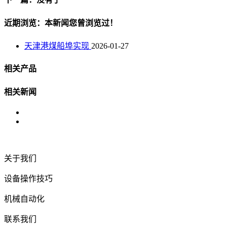
近期浏览：本新闻您曾浏览过！
天津港煤船埠实现
2026-01-27
相关产品
相关新闻
关于我们
设备操作技巧
机械自动化
联系我们