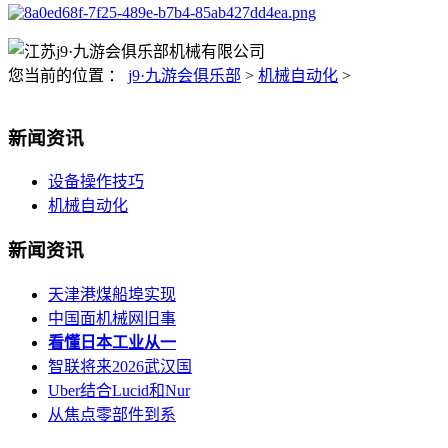
您当前的位置 ：
j9·九游会俱乐部
>
机械自动化
>
新闻资讯
设备操作技巧
机械自动化
新闻资讯
天津港煤船埠实现
中国面机械网旧事
看懂日本工业从一
智联将来2026武汉国
Uber结合Lucid和Nur
从焦点零部件到系