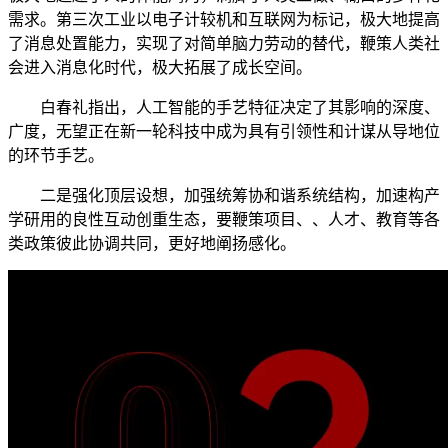
需求。第三次工业以电子计较机和互联网为标记，极大地提高
了消息处置能力，实现了对简单脑力劳动的替代，鞭策人类社
会进入消息化时代，极大拓展了成长空间。
白春礼指出，人工智能的手艺特征决定了其影响的深度、
广度，无望正在新一轮科技中成为具有引领性和计谋从导地位
的环节手艺。
二是强化顶层设想，加强统筹协和谐系统结构，加速构产
学研用的良性互动创重生态，要鞭策项目、、人才、教育等各
类政策彼此协调共同，更好地阐扬感化。