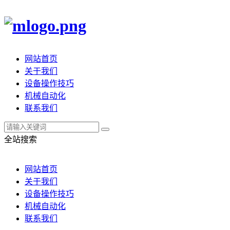
网站首页
关于我们
设备操作技巧
机械自动化
联系我们
全站搜索
网站首页
关于我们
设备操作技巧
机械自动化
联系我们