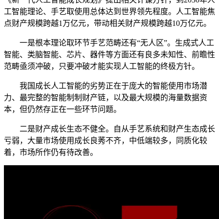
工智能理论、手艺取使用总体达到世界领先程度。人工智能焦
点财产规模跨越1万亿元，带动相关财产规模跨越10万亿元。
一是根本理论取环节手艺范畴还有“无人区”。生成式人工
智能、类脑智能、芯片、器件等方面还有良多未知性、前瞻性
范畴亟须冲破，只要冲破才能实现人工智能的终极方针。
我国成长人工智能的劣势正在于庞大的智能使用市场潜
力、最完整的智能制制财产链，以及最大规模的海量数据资
本，但仍然存正在一些环节问题。
二是财产成长生态不健全。自从手艺系统和财产生态成长
亏弱，大量市场使用成长良莠不齐，中低端较多，同质化较
着，市场所作仍有待改善。