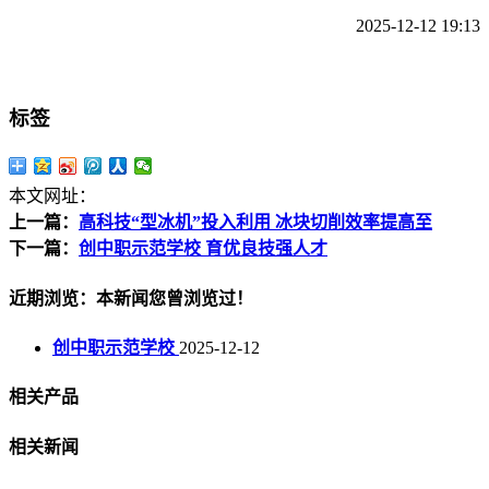
2025-12-12 19:13
标签
本文网址：
上一篇：
高科技“型冰机”投入利用 冰块切削效率提高至
下一篇：
创中职示范学校 育优良技强人才
近期浏览：本新闻您曾浏览过！
创中职示范学校
2025-12-12
相关产品
相关新闻