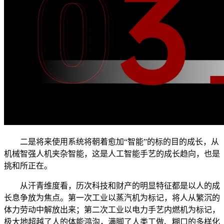
二是将来使用系统将朝着愈加“智能”的标的目的成长，从
机械智强人机夹杂智能，这是人工智能手艺的成长趋向，也是
挑和所正在。
从汗青维度看，历次科技和财产的明显特征都是以人的成
长息争放为焦点。第一次工业以蒸汽机为标记，将人从繁沉的
体力劳动中解放出来；第二次工业以电力手艺内燃机为标记，
极大地超越了人的体能鸿沟，满脚了人类工做、糊口的多样化