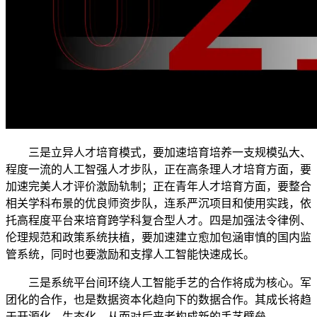
三是立异人才培育模式，要加速培育培养一支规模弘大、
程度一流的人工智强人才步队，正在高条理人才培育方面，要
加速完美人才评价激励轨制；正在青年人才培育方面，要整合
相关学科布景的优良师资步队，连系严沉项目和使用实践，依
托高程度平台来培育跨学科复合型人才。四是加强法令律例、
伦理规范和政策系统扶植，要加速建立愈加包涵审慎的国内监
管系统，同时也要激励和支撑人工智能快速成长。
三是系统平台间环绕人工智能手艺的合作将成为核心。军
团化的合作，也是数据资本化趋向下的数据合作。其成长将趋
于开源化、生态化，从而对后来者构成新的手艺壁垒。