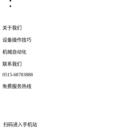
关于我们
设备操作技巧
机械自动化
联系我们
0515-68783888
免费服务热线
扫码进入手机站