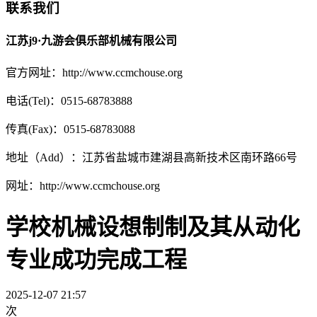
联系我们
江苏j9·九游会俱乐部机械有限公司
官方网址：http://www.ccmchouse.org
电话(Tel)：0515-68783888
传真(Fax)：0515-68783088
地址（Add）：江苏省盐城市建湖县高新技术区南环路66号
网址：http://www.ccmchouse.org
学校机械设想制制及其从动化
专业成功完成工程
2025-12-07 21:57
次