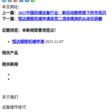
本文网址：
上一篇：
2025中国机械设备行业：新旧动能转换下的市场沉
下一篇：
恒达细密机械申请采用二流体喷淋的从动化研磨
近期浏览：本新闻您曾浏览过！
恒达细密机械申请
2025-12-07
相关产品
相关新闻
关于我们
设备操作技巧