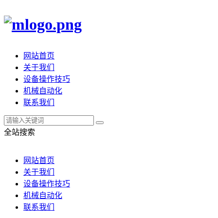
网站首页
关于我们
设备操作技巧
机械自动化
联系我们
全站搜索
网站首页
关于我们
设备操作技巧
机械自动化
联系我们