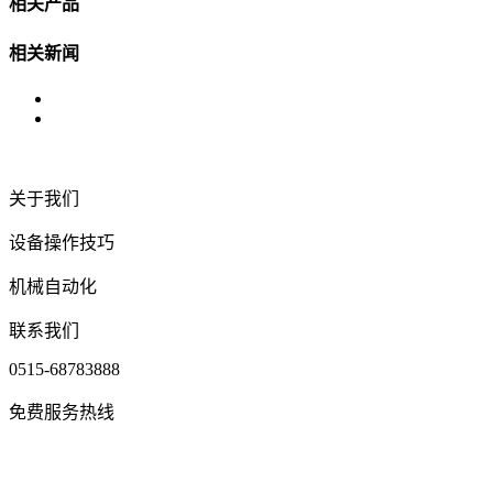
相关产品
相关新闻
关于我们
设备操作技巧
机械自动化
联系我们
0515-68783888
免费服务热线