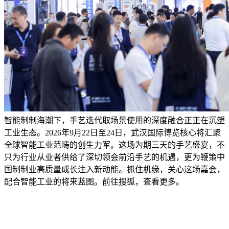
智能制制海潮下，手艺迭代取场景使用的深度融合正正在沉塑
工业生态。2026年9月22日至24日，武汉国际博览核心将汇聚
全球智能工业范畴的创生力军。这场为期三天的手艺盛宴，不
只为行业从业者供给了深切领会前沿手艺的机遇，更为鞭策中
国制制业高质量成长注入新动能。抓住机缘，关心这场嘉会，
配合智能工业的将来蓝图。前往搜狐，查看更多。