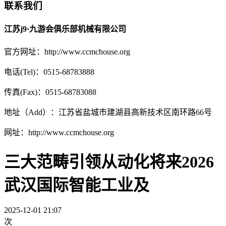
联系我们
江苏j9·九游会俱乐部机械有限公司
官方网址：http://www.ccmchouse.org
电话(Tel)：0515-68783888
传真(Fax)：0515-68783088
地址（Add）：江苏省盐城市建湖县高新技术区南环路66号
网址：http://www.ccmchouse.org
三大范畴引领从动化将来2026
武汉国际智能工业及
2025-12-01 21:07
次