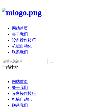
网站首页
关于我们
设备操作技巧
机械自动化
联系我们
全站搜索
网站首页
关于我们
设备操作技巧
机械自动化
联系我们