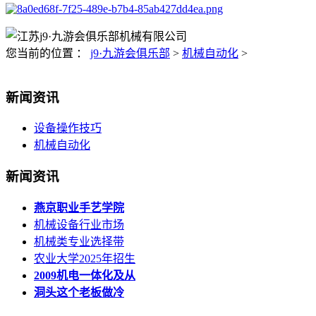
您当前的位置 ：
j9·九游会俱乐部
>
机械自动化
>
新闻资讯
设备操作技巧
机械自动化
新闻资讯
燕京职业手艺学院
机械设备行业市场
机械类专业选择带
农业大学2025年招生
2009机电一体化及从
洞头这个老板做冷