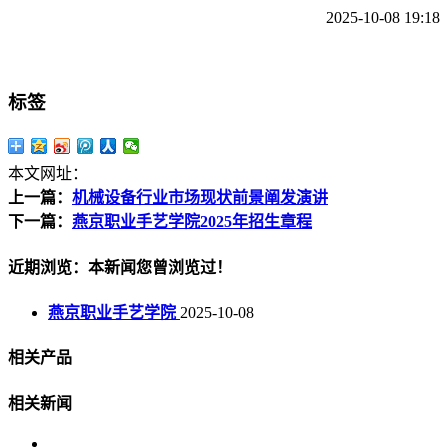
2025-10-08 19:18
标签
本文网址：
上一篇：
机械设备行业市场现状前景阐发演讲
下一篇：
燕京职业手艺学院2025年招生章程
近期浏览：本新闻您曾浏览过！
燕京职业手艺学院
2025-10-08
相关产品
相关新闻