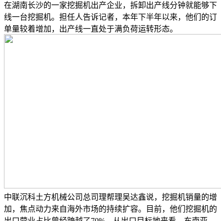
在湖南长沙的一家挖掘机出产企业，拆卸出产线分钟就能够下
线一台挖掘机。担任人告诉记者，本年下半年以来，他们的订
单量较着增加，出产线一直处于满负荷运转形态。
中联沉科土方机械公司总司理帮理吴达鑫说，挖掘机销量的增
加，焦点动力来自海外市场的持续扩容。目前，他们挖掘机的
出口营业占比曾经跨越了70%。从出口目标地来看，东南亚、