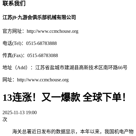
联系我们
江苏j9·九游会俱乐部机械有限公司
官方网址：http://www.ccmchouse.org
电话(Tel)：0515-68783888
传真(Fax)：0515-68783088
地址（Add）：江苏省盐城市建湖县高新技术区南环路66号
网址：http://www.ccmchouse.org
13连涨！又一爆款 全球下单！
2025-11-13 19:00
次
海关总署近日发布的数据显示，本年以来，我国机电产物