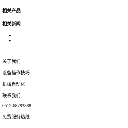
相关产品
相关新闻
关于我们
设备操作技巧
机械自动化
联系我们
0515-68783888
免费服务热线