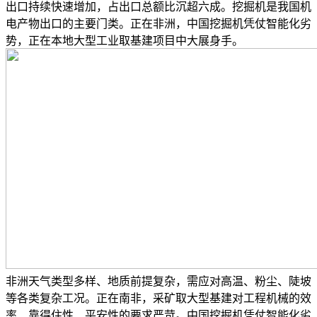
出口持续快速增加，占出口总额比沉超六成。挖掘机是我国机
电产物出口的主要门类。正在非洲，中国挖掘机凭仗智能化劣
势，正在本地大型工业取基建项目中大展身手。
非洲天气类型多样、地质前提复杂，需应对高温、粉尘、陡坡
等各类复杂工况。正在南非，采矿取大型基建对工程机械的效
率、靠得住性、平安性的要求严苛。中国挖掘机凭仗智能化劣