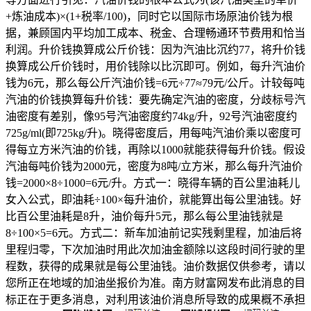
+炼油成本)×(1+税率/100)，同时它以国际市场原油价钱为根
据，兼顾国内平均加工成本、税金、合理畅通环节费用和恰当
利润。升价钱换算成公斤价钱：因为汽油比沉约77，将升价钱
换算成公斤价钱时，用价钱除以比沉即可。例如，每升汽油价
钱为6元，那么每公斤汽油价钱=6元÷77≈79元/公斤。计较每吨
汽油的价钱换算每升价钱：要先确定汽油的密度，分歧标号汽
油密度有差别，像95号汽油密度约74kg/升，92号汽油密度约
725g/ml(即725kg/升)。晓得密度后，用每吨汽油价乘以密度可
得每立方米汽油的价钱，再除以1000就能获得每升价钱。假设
汽油每吨价钱为2000元，密度为8吨/立方米，那么每升汽油价
钱=2000×8÷1000=6元/升。方式一：晓得车辆的百公里油耗儿
女入公式，即油耗÷100×每升油价，就能算出每公里油钱。好
比百公里油耗是8升，油价每升5元，那么每公里油钱就是
8÷100×5=6元。方式二：新车加油前记实残剩里程，加油后将
里程归零，下次加油时用此次加油金额除以这段时间行驶的里
程数，获得的成果就是每公里油钱。油价数据仅供参考，请以
您所正在地域的加油坐报价为准。南方财富网发布此消息的目
标正在于更多消息，对利用该油价消息所导致的成果概不承担