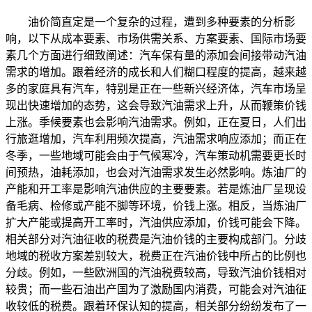
油价简直定是一个复杂的过程，遭到多种要素的分析影
响，以下从成本要素、市场供需关系、方案要素、国际市场要
素几个方面进行细致阐述：汽车保有量的添加会间接带动汽油
需求的增加。跟着经济的成长和人们糊口程度的提高，越来越
多的家庭具有汽车，特别是正在一些新兴经济体，汽车市场呈
现出快速增加的态势，这会导致汽油需求上升，从而鞭策价钱
上涨。季候要素也会影响汽油需求。例如，正在夏日，人们出
行旅逛增加，汽车利用频次提高，汽油需求响应添加；而正在
冬季，一些地域可能会由于气候寒冷，汽车策动机需要更长时
间预热，油耗添加，也会对汽油需求发生必然影响。炼油厂的
产能和开工率是影响汽油供应的主要要素。若是炼油厂呈现设
备毛病、检修或产能不脚等环境，价钱上涨。相反，当炼油厂
扩大产能或提高开工率时，汽油供应添加，价钱可能会下降。
相关部分对汽油征收的税费是汽油价钱的主要构成部门。分歧
地域的税收方案差别较大，税费正在汽油价钱中所占的比例也
分歧。例如，一些欧洲国的汽油税费较高，导致汽油价钱相对
较贵；而一些石油出产国为了激励国内消费，可能会对汽油征
收较低的税费。跟着环保认知的提高，相关部分纷纷发布了一