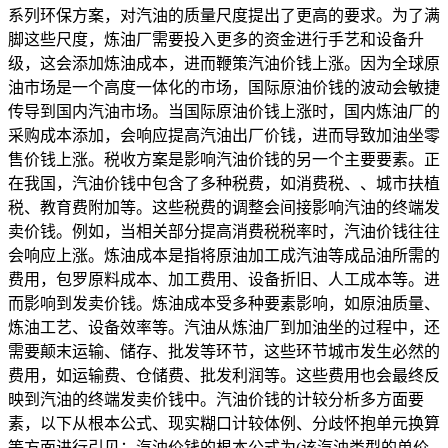
系列环保方案，对汽油的质量尺度提出了更高的要求。为了满
脚这些尺度，炼油厂需要投入更多的资金进行手艺和设备升
级，这会添加炼油成本，进而鞭策汽油价钱上涨。因为全球原
油市场是一个高度一体化的市场，国际原油价钱的波动会敏捷
传导到国内汽油市场。当国际原油价钱上涨时，国内炼油厂的
采购成本添加，会响应提高汽油出厂价钱，进而导致加油坐零
售价钱上涨。税收方案是影响汽油价钱的另一个主要要素。正
在我国，汽油价钱中包含了多种税费，如消费税、、城市扶植
税、教育费附加等。这些税费的调整会间接影响汽油的终端发
卖价钱。例如，当相关部分提高消费税税率时，汽油价钱往往
会响应上涨。炼油成本是指将原油加工成汽油等成品油所需的
费用，包罗原料成本、加工费用、设备折旧、人工成本等。进
而影响到发卖价钱。炼油成本受多种要素影响，如原油质量、
炼油工艺、设备效率等。汽油从炼油厂到加油坐的过程中，还
需要颠末运输、储存、批发等环节，这些环节城市发生必然的
费用，如运输费、仓储费、批发利润等。这些费用也会最终反
映到汽油的终端发卖价钱中。汽油价钱的计较分析多方面要
素，以下从根本公式、现实糊口计较体例、分歧怀抱单元换算
等方面进行引见：汽油价钱的根本公式为(该汽油类型的单价