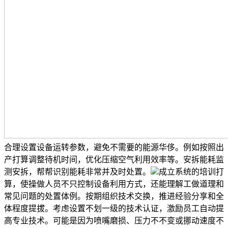
合理设置设备运转参数，避免不需要的能源华侈。例如按照出
产打算调整待机时间，优化压缩空气利用效率等。安拆能耗监
测安拆，帮帮识别能耗非常并及时处置。
成立系统的培训打
算，使操做人员不只控制设备利用方式，还能理解工做道理和
常见问题的处置体例。按期组织技术交换，推进经验分享和全
体程度提拔。考虑设置不划一级的技术认证，激励员工自动提
高专业技术。可能是因为喷嘴磨损、压力不不变或挪动速度不