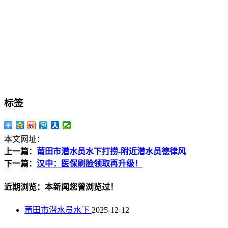
标签
本文网址：
上一篇：
莆田市潜水员水下打捞-附近潜水员德律风
下一篇：
汉中：医保刷脸领取再升级！
近期浏览：本新闻您曾浏览过！
莆田市潜水员水下
2025-12-12