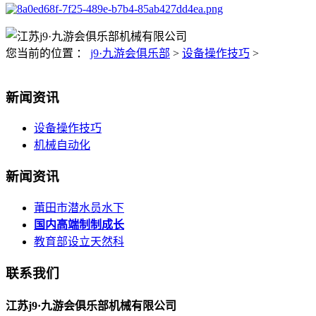
您当前的位置 ：
j9·九游会俱乐部
>
设备操作技巧
>
新闻资讯
设备操作技巧
机械自动化
新闻资讯
莆田市潜水员水下
国内高端制制成长
教育部设立天然科
联系我们
江苏j9·九游会俱乐部机械有限公司