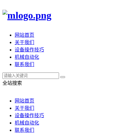
网站首页
关于我们
设备操作技巧
机械自动化
联系我们
全站搜索
网站首页
关于我们
设备操作技巧
机械自动化
联系我们