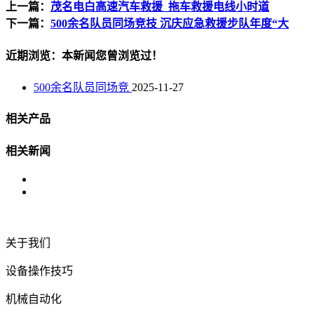
上一篇：
茂名电白高速汽车救援_拖车救援电线小时道
下一篇：
500余名队员同场竞技 沉庆应急救援步队年度“大
近期浏览：本新闻您曾浏览过！
500余名队员同场竞
2025-11-27
相关产品
相关新闻
关于我们
设备操作技巧
机械自动化