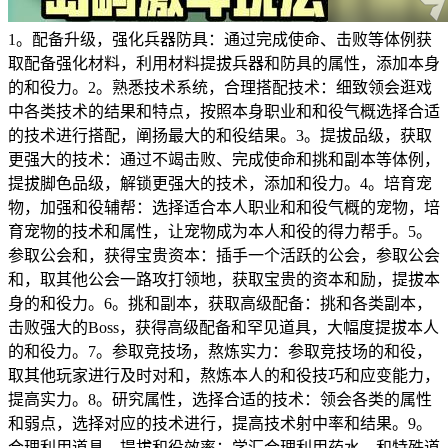
1。配备升级，强化兵器防具：通过完成使命、击败等体例获
取配备强化材料，利用材料提拔兵器和防具的属性，添加本身
的和役力。2。熟悉技术系统，合理搭配技术：细致领会逛戏
中各类技术的结果和特点，按照本身职业和和役气概选择合适
的技术进行搭配，阐扬最大的和役结果。3。提拔品级，获取
更强大的技术：通过不竭击败、完成使命和挑和副本等体例，
提拔脚色品级，解锁更强大的技术，添加和役力。4。培育宠
物，加强和役辅帮：选择适合本人职业和和役气概的宠物，培
育宠物的技术和属性，让宠物成为本人和役的得力帮手。5。
参取公会和，获得宝贵资本：插手一个活跃的公会，参取公会
和，取其他公会一路攻打领地，获取宝贵的资本和励，提拔本
身的和役力。6。挑和副本，获取高级配备：挑和各类副本，
击败强大的Boss，获得高级配备和罕见道具，大幅度提拔本人
的和役力。7。参取竞技场，熬炼实力：参取竞技场的和役，
取其他玩家进行及时对和，熬炼本人的和役技巧和应变能力，
提高实力。8。研究属性，选择合适的技术：领会各类的属性
和弱点，选择对应的技术进行，提高技术射中率和结果。9。
合理利用道具，提拔和役效率：学汇合理利用药水、和特殊道