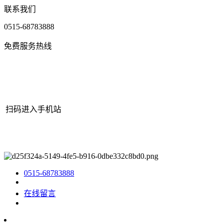
联系我们
0515-68783888
免费服务热线
扫码进入手机站
网站地图
|
|
XML
|
© 2022 Copyright
江苏j9·九游会俱乐部机械有
限公司
All rights reserved.
0515-68783888
在线留言