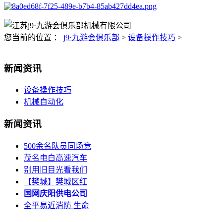
您当前的位置 ：
j9·九游会俱乐部
>
设备操作技巧
>
新闻资讯
设备操作技巧
机械自动化
新闻资讯
500余名队员同场竞
茂名电白高速汽车
别用旧目光看我们
【樊城】樊城区红
国网庆阳供电公司
全平易近消防 生命