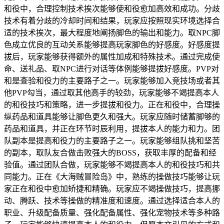
和役中，合理控制技术挨次能够使和役愈加高效和成功。分歧
技术有着分歧的冷却时间和结果，玩家应按照现实环境选择合
适的技术挨次，最大程度地阐扬脚色的输出和能力。取NPC脚
色成立优良的互动关系能够提高玩家脚色的好感度。好感度提
拔后，玩家能够获得额外的属性加成和特殊技术。通过完成使
命、送礼品、取NPC进行对话等体例能够提拔好感度。PVP对
和是查验和役力的主要路子之一。玩家能够加入竞技场或者其
他PVP勾当，通过取其他高手的较劲，玩家能够不竭提高本人
的和役技巧和策略，进一步提拔和役力。正在和役中，合理操
纵药品和道具能够让脚色更久和强大。玩家应随时储蓄脚够的
药品和道具，并正在环节时辰利用，提拔本人的能力和力。团
队副本是提高和役力的主要路子之一。玩家能够组队挑和坚苦
的副本，取队友合做击败强大的BOSS，获取丰厚的配备和经
验值。通过团队合做，玩家能够不竭提高本人的和役技巧和共
同能力。正在《大海贼冒险岛》中，熟练的操做技巧能够让玩
家正在和役中愈加矫捷和精确。玩家应不竭操做技巧，提高挪
动、腾跃、技术等操做的精准度和速度。通过选择适合本人的
职业、升级配备质量、强化配备属性、强化宠物技术等多种路