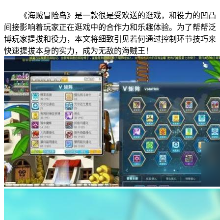
《海贼冒险岛》是一款很是受欢送的逛戏，和役力的凹凸
间接影响着玩家正在逛戏中的合作力和乐趣体验。为了帮帮泛
博玩家提拔和役力，本文将细致引见若何通过控制环节技巧来
快速提拔本身的实力，成为无敌的海贼王！