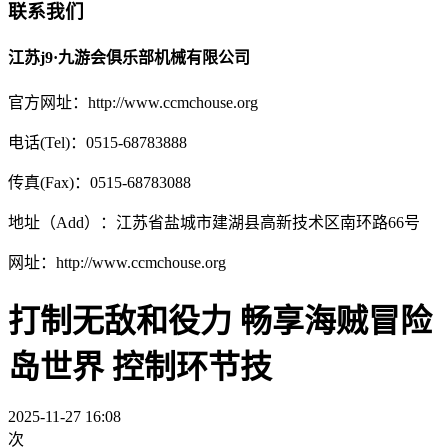
联系我们
江苏j9·九游会俱乐部机械有限公司
官方网址：http://www.ccmchouse.org
电话(Tel)：0515-68783888
传真(Fax)：0515-68783088
地址（Add）：江苏省盐城市建湖县高新技术区南环路66号
网址：http://www.ccmchouse.org
打制无敌和役力 畅享海贼冒险
岛世界 控制环节技
2025-11-27 16:08
次