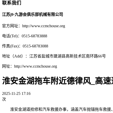
联系我们
江苏j9·九游会俱乐部机械有限公司
官方网址：http://www.ccmchouse.org
电话(Tel)：0515-68783888
传真(Fax)：0515-68783088
地址（Add）：江苏省盐城市建湖县高新技术区南环路66号
网址：http://www.ccmchouse.org
淮安金湖拖车附近德律风_高速
2025-11-25 17:16
次
淮安金湖道抢修和汽车救援办事，涵盖汽车抛锚拖车救援、汽车