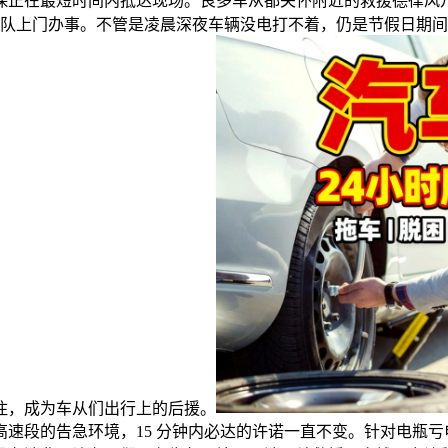
保正在最短时间内抵达现场。良多车从都关怀附近的救援德律风
援团队上门办事。不管是凌晨深夜车辆没电打不着，仍是节假日期
住，成为车从们出行上的后援。
速段的告急环境，15 分钟内必达的许诺一直不变。针对电瓶