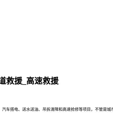
道救援_高速救援
搭电、送水送油、吊拆清障和高速抢修等项目，不管是城市从干道