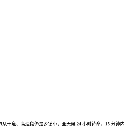
、高速段仍是乡镇小，全天候 24 小时待命，15 分钟内