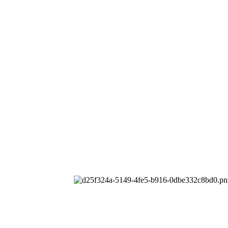
公司
All rights reserved.