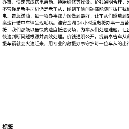
办事，快速完成搭电启动、换胎维修等操做。价钱通明合理，
不管你是新手司机仍是老车从，碰到车辆问题都能随时拨打我们
电、告急送油，每一项办事都力图做到最好，让车从们感遭到
高速行驶中车辆呈现毛病。淮安金湖 24 小时道救援办事一
援，我们都能以最快的速度抵达现场，为车从们处理难题，让
快速判断问题根源并高效处理。价钱通明公开，提前奉告车从救
援车辆就会火速赶来，用专业的救援办事守护每一位车从的出
标签