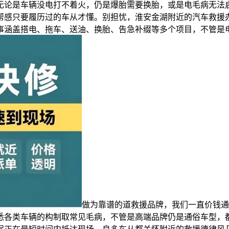
无论是车辆没电打不着火，仍是爆胎需要换胎，或是电毛病无法
帮感只要履历过的车从才懂。别担忧，淮安金湖附近的汽车救援办
事涵盖搭电、拖车、送油、换胎、告急补缀等多个项目，不管是
做为靠谱的道救援品牌，我们一直价钱通
悉各类车辆的构制取常见毛病，不管是高端品牌仍是通俗车型，