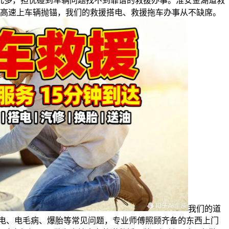
几多，担忧碰到车辆问题找不到靠谱的救援办事。淮安金湖道救
间高速上车辆抛锚，我们的救援搭电、救援拖车办事从不缺席。
我们的道
亏电、电毛病、爆胎等常见问题，专业师傅照顾齐备的东西上门